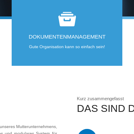
DOKUMENTENMANAGEMENT
Gute Organisation kann so einfach sein!
Kurz zusammengefasst
DAS SIND D
nseres Mutterunternehmens,
es und modulares System für