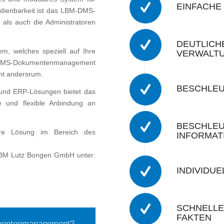
EINFACHE
edienbarkeit ist das LBM-DMS-
ls auch die Administratoren
DEUTLICH
em, welches speziell auf Ihre
VERWALT
-DMS-Dokumentenmanagement
cht andersrum.
BESCHLEU
- und ERP-Lösungen bietet das
und flexible Anbindung an
BESCHLEU
ere Lösung im Bereich des
INFORMAT
r LBM Lutz Bongen GmbH unter:
INDIVIDUE
SCHNELLE
FAKTEN
kumentenmanagement?