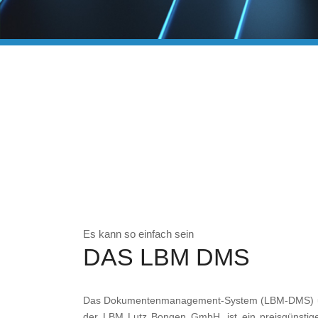
Es kann so einfach sein
DAS LBM DMS
Das Dokumentenmanagement-System (LBM-DMS) u
der LBM Lutz Bongen GmbH, ist ein preisgünstig