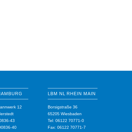
 HAMBURG
LBM NL RHEIN MAIN
annwerk 12
Borsigstraße 36
erstedt
65205 Wiesbaden
00836-43
Tel: 06122 70771-0
00836-40
Fax: 06122 70771-7