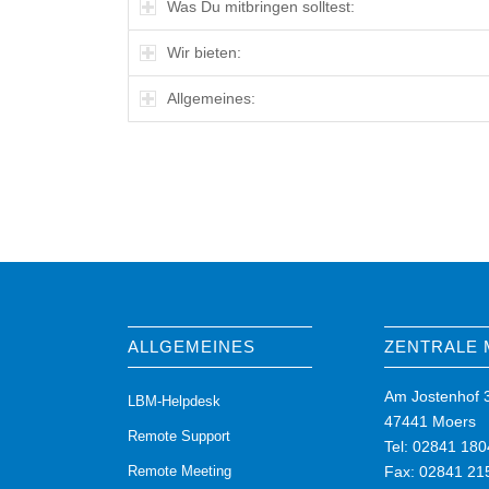
Was Du mitbringen solltest:
Wir bieten:
Allgemeines:
ALLGEMEINES
ZENTRALE
Am Jostenhof 
LBM-Helpdesk
47441 Moers
Remote Support
Tel: 02841 180
Remote Meeting
Fax: 02841 21