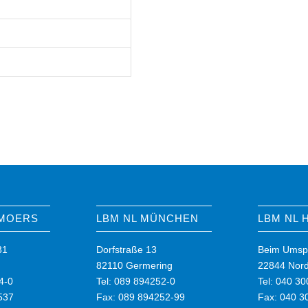
 MOERS
LBM NL MÜNCHEN
LBM NL
31
Dorfstraße 13
Beim Umsp
82110 Germering
22844 Nord
4-0
Tel: 089 894252-0
Tel: 040 3
537
Fax: 089 894252-99
Fax: 040 3